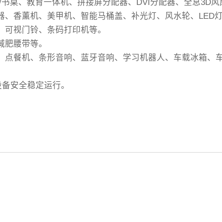
几/书桌、教育一体机、拼接屏分配器、DVI分配器、全息3D
温器、香薰机、美甲机、智能马桶盖、补光灯、风水轮、LED
机、可视门铃、条码打印机等。
减肥腰带等。
银机、点餐机、条形音响、蓝牙音响、学习机器人、车载冰箱、
设备安全稳定运行。