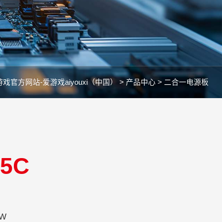
戏官方网站-爱游戏aiyouxi（中国） >
产品中心 >
二合一电源板
85C
200-240V
0W