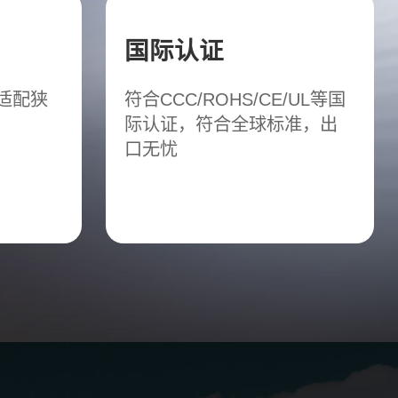
国际认证
松适配狭
符合CCC/ROHS/CE/UL等国
际认证，符合全球标准，出
口无忧