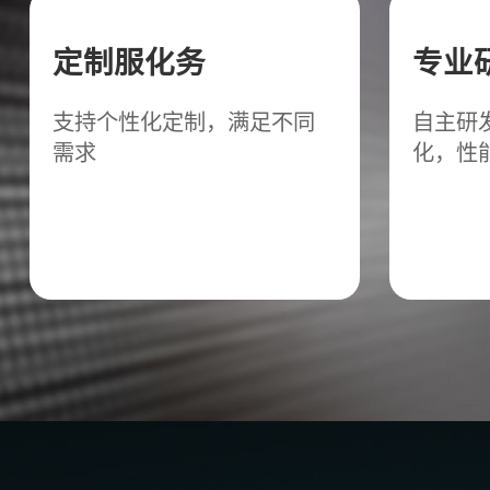
定制服化务
专业
支持个性化定制，满足不同
自主研
需求
化，性